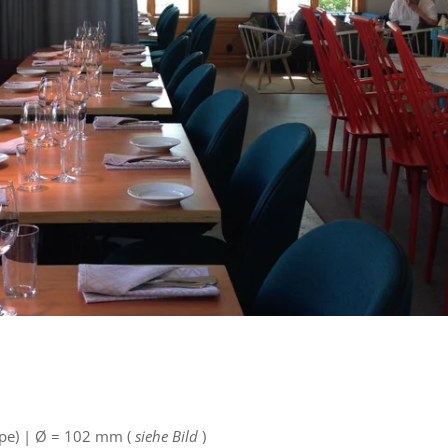
e) |
Ø
= 102 mm (
siehe Bild
)