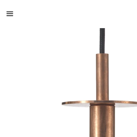
Dummy-Produkttitel
Surat, Gujarat
vor 6 Stunden
Menü