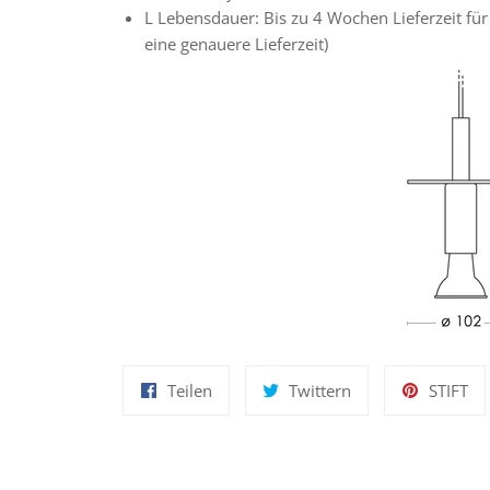
L
Lebensdauer:
Bis zu 4 Wochen Lieferzeit für
eine genauere Lieferzeit)
Auf
Auf
Au
Teilen
Twittern
STIFT
Facebook
Twitter
Pin
teilen
twittern
pi