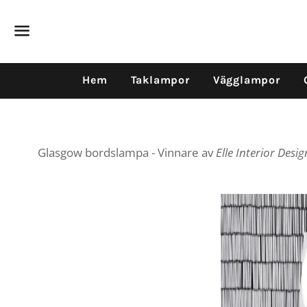
Dummy products title
Surat, Gujarat
Meny
Hem
Taklampor
Vägglampor
Glasgow bordslampa - Vinnare av
Elle Interior Desi