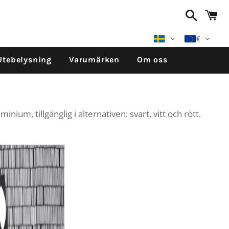
Sök
V
€
Utebelysning
Varumärken
Om oss
ium, tillgänglig i alternativen: svart, vitt och rött.