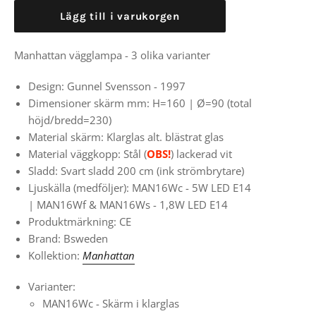
Lägg till i varukorgen
Manhattan vägglampa - 3 olika varianter
Design: Gunnel Svensson - 1997
Dimensioner skärm mm: H=160 |
Ø=90 (total
höjd/bredd=230)
Material skärm: Klarglas alt. blästrat glas
Material väggkopp: Stål (
OBS!
) lackerad vit
Sladd: Svart sladd 200 cm (ink strömbrytare)
Ljuskälla (medföljer): MAN16Wc - 5W LED E14
|
MAN16Wf & MAN16Ws - 1,8W LED E14
Produktmärkning: CE
Brand: Bsweden
Kollektion:
Manhattan
Varianter:
MAN16Wc - Skärm i klarglas