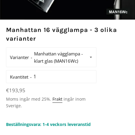
Manhattan 16 vägglampa - 3 olika
varianter
Varianter
Kvantitet
Ordinarie
€193,95
pris
Moms ingår med 25%.
Frakt
ingår inom
Sverige.
Beställningsvara: 1-4 veckors leveranstid