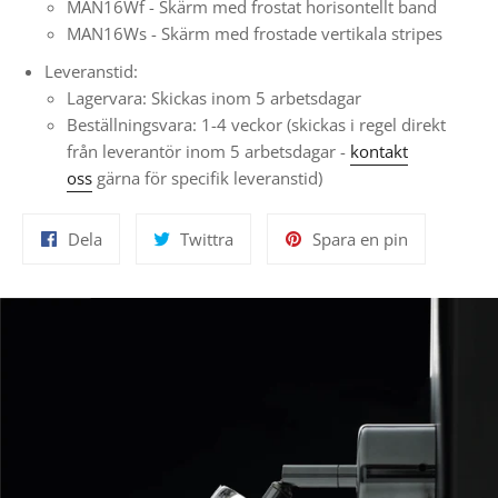
MAN16Wf - Skärm med frostat horisontellt band
MAN16Ws - Skärm med frostade vertikala stripes
Leveranstid:
Lagervara: Skickas inom 5 arbetsdagar
Beställningsvara: 1-4 veckor
(skickas i regel direkt
från leverantör inom 5 arbetsdagar -
kontakt
oss
gärna för specifik leveranstid)
Dela
Twittra
Spara
Dela
Twittra
Spara en pin
på
på
en
Facebook
Twitter
pin
på
Pinterest