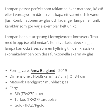
Lampan passar perfekt som taklampa över matbord, köksö
eller i vardagsrum där du vill skapa ett varmt och levande
ljus. Kombinationen av glas och läder ger lampan en unik
karaktär som gör varje exemplar helt unikt.
Lampan har sitt ursprung i formgivarens konstverk Tratt
med kropp (se bild nedan). Konstverkets utveckling till
lampa kan också ses som en hyllning till den klassiska
skomakarlampan och dess funktionella skärm av glas.
Formgivare:
Anna Berglund
- 2019
Dimensioner: Höjd(skärm)=27 cm |
Ø
=34 cm
Material: Handgjort / munblåst glas
Färg:
Blå (TRA27Pblue)
Turkos (TRA27Pturquoise)
Guld (TRA27Pgold)