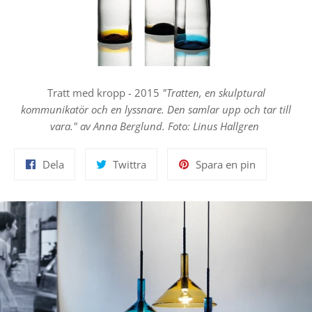
Tratt med kropp - 2015
"Tratten, en skulptural
kommunikatör och en lyssnare. Den samlar upp och tar till
vara." av Anna Berglund.
Foto: Linus Hallgren
Dela
Twittra
Spara
Dela
Twittra
Spara en pin
på
på
en
Facebook
Twitter
pin
på
Pinterest