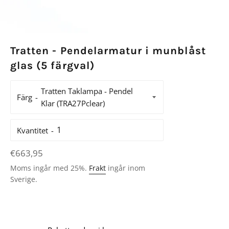
Tratten - Pendelarmatur i munblåst
glas (5 färgval)
Färg
Kvantitet
Ordinarie
€663,95
pris
Moms ingår med 25%.
Frakt
ingår inom
Sverige.