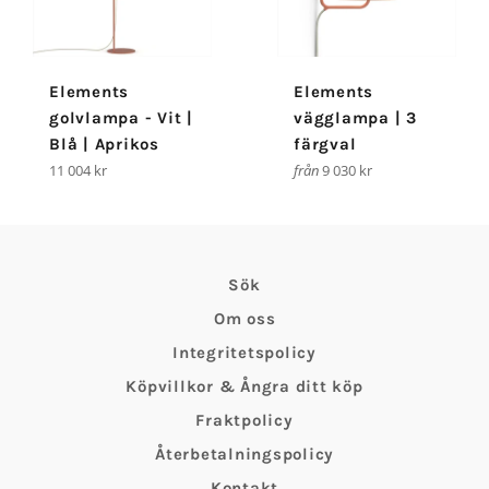
Elements
Elements
golvlampa - Vit |
vägglampa | 3
Blå | Aprikos
färgval
Ordinarie
11 004 kr
från
9 030 kr
pris
Sök
Om oss
Integritetspolicy
Köpvillkor & Ångra ditt köp
Fraktpolicy
Återbetalningspolicy
Kontakt