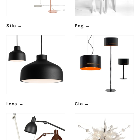
Silo
→
Peg
→
Lens
→
Gia
→