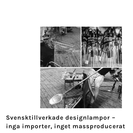
eller
svep
åt
vänster/höger
om
du
använder
en
mobil
enhet
Svensktillverkade designlampor –
inga importer, inget massproducerat