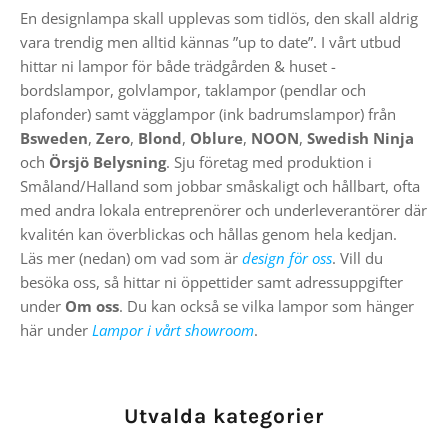
En designlampa skall upplevas som tidlös, den skall aldrig
vara trendig men alltid kännas ”up to date”. I vårt utbud
hittar ni lampor för både trädgården & huset -
bordslampor, golvlampor, taklampor (pendlar och
plafonder) samt vägglampor (ink badrumslampor) från
Bsweden
,
Zero
,
Blond
,
Oblure
,
NOON
,
Swedish Ninja
och
Örsjö Belysning
. Sju företag med produktion i
Småland/Halland som jobbar småskaligt och hållbart, ofta
med andra lokala entreprenörer och underleverantörer där
kvalitén kan överblickas och hållas genom hela kedjan.
Läs mer (nedan) om vad som är
design för oss
. Vill du
besöka oss, så hittar ni öppettider samt adressuppgifter
under
Om oss
. Du kan också se vilka lampor som hänger
här under
Lampor i vårt showroom
.
Utvalda kategorier