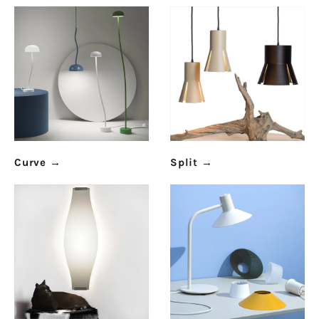
Curve
→
Split
→