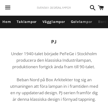
Dummy products title
Sök
V
Surat, Gujarat
Meny
Hem
Taklampor
Vägglampor
Golvlampor
Bord
Produktserie:
PJ
Under 1940-talet började PeFeGe i Stockholm
producera den klassiska Industrilampan,
produktionen fortgick ända fram till 90-talet.
Beban Nord på Box Arkitekter tog sig an
utmaningen att föra lampan in i framtiden med
en ny uppdaterad design. PJ-serien framför dig
är denna klassiska
design i förnyad tappning.