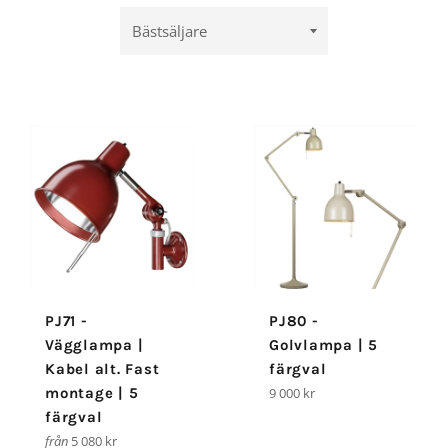
Sortera
efter
PJ71 -
PJ80 -
Vägglampa |
Golvlampa | 5
Kabel alt. Fast
färgval
Ordinarie
montage | 5
9 000 kr
pris
färgval
från
5 080 kr