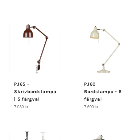
PJ65 -
PJ60
Skrivbordslampa
Bordslampa - 5
| 5 färgval
färgval
Ordinarie
Ordinarie
7 080 kr
7 600 kr
pris
pris