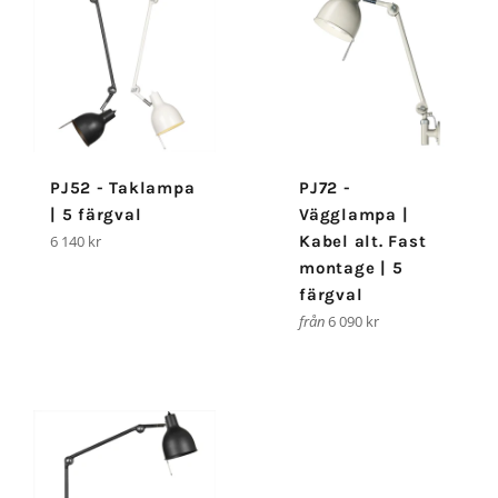
PJ52 - Taklampa
PJ72 -
| 5 färgval
Vägglampa |
Ordinarie
6 140 kr
Kabel alt. Fast
pris
montage | 5
färgval
från
6 090 kr