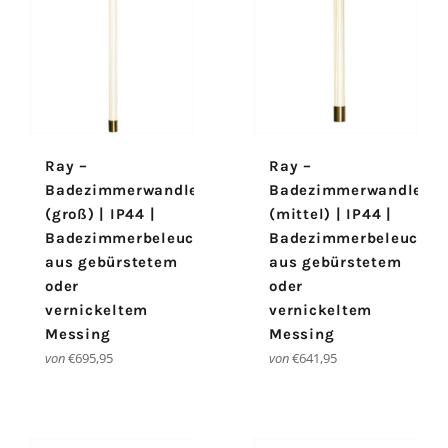
Ray –
Ray –
Badezimmerwandleuchte
Badezimmerwandleuch
(groß) | IP44 |
(mittel) | IP44 |
Badezimmerbeleuchtung
Badezimmerbeleuchtu
aus gebürstetem
aus gebürstetem
oder
oder
vernickeltem
vernickeltem
Messing
Messing
von
€695,95
von
€641,95