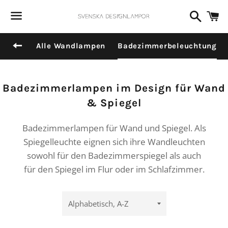
Dummy-Produkttitel
Suchen
W
Surat, Gujarat
vor 6 Stunden
Menü
Zurück zur Seiten-Navigation
Alle Wandlampen
Badezimmerbeleuchtung
Kategorie:
Badezimmerlampen im Design für Wand
& Spiegel
Badezimmerlampen für Wand und Spiegel. Als
Spiegelleuchte eignen sich ihre Wandleuchten
sowohl für den Badezimmerspiegel als auch
für den Spiegel im Flur oder im Schlafzimmer.
Sortieren
nach