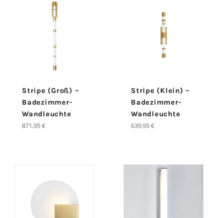
Stripe (Groß) –
Stripe (Klein) –
Badezimmer-
Badezimmer-
Wandleuchte
Wandleuchte
Normaler
Normaler
871,95 €
639,95 €
Preis
Preis