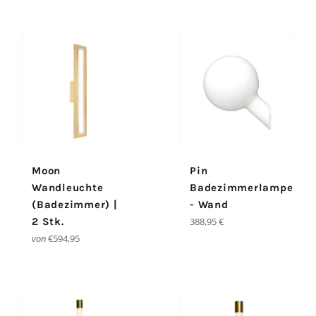
Moon
Pin
Wandleuchte
Badezimmerlampe
(Badezimmer) |
- Wand
Normaler
2 Stk.
388,95 €
Preis
von
€594,95