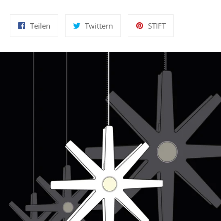
Auf
Auf
Auf
Teilen
Twittern
STIFT
Facebook
Twitter
Pinterest
teilen
twittern
pinnen