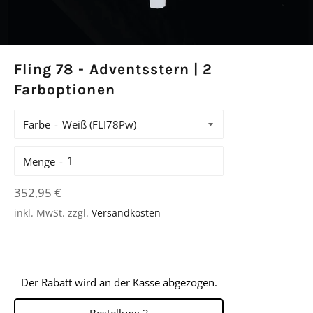
Fling 78 - Adventsstern | 2
Farboptionen
Farbe
Menge
Normaler
352,95 €
Preis
inkl. MwSt. zzgl.
Versandkosten
Der Rabatt wird an der Kasse abgezogen.