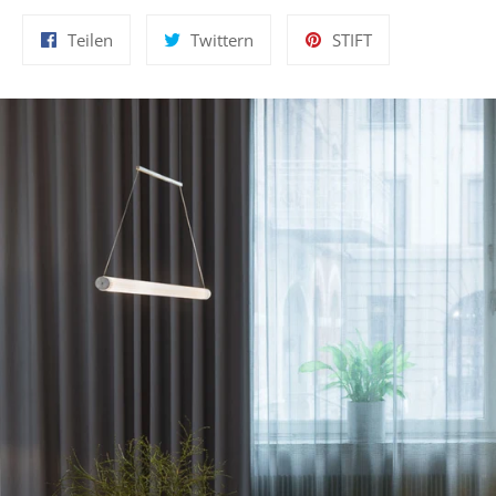
Auf
Auf
Auf
Teilen
Twittern
STIFT
Facebook
Twitter
Pinterest
teilen
twittern
pinnen