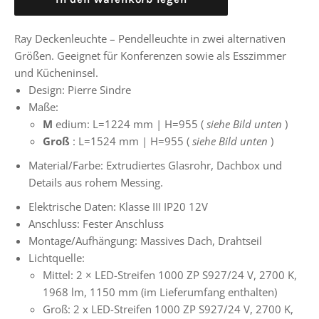
Ray Deckenleuchte – Pendelleuchte in zwei alternativen
Größen. Geeignet für Konferenzen sowie als Esszimmer
und Kücheninsel.
Design:
Pierre Sindre
Maße:
M
edium: L=1224 mm | H=955 (
siehe Bild unten
)
Groß
: L=1524
mm | H=955
(
siehe Bild unten
)
Material/Farbe: Extrudiertes Glasrohr, Dachbox und
Details aus rohem Messing.
Elektrische Daten:
Klasse III IP20 12V
Anschluss: Fester Anschluss
Montage/Aufhängung: Massives Dach, Drahtseil
Lichtquelle:
Mittel: 2
×
LED-Streifen 1000 ZP S927/24 V, 2700 K,
1968 lm, 1150 mm (im Lieferumfang enthalten)
Groß: 2 x LED-Streifen 1000 ZP S927/24 V, 2700 K,