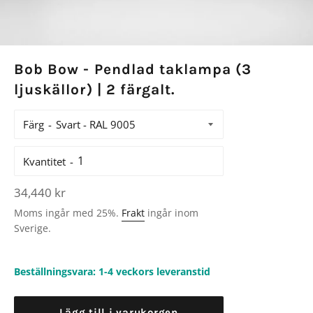
Bob Bow - Pendlad taklampa (3
ljuskällor) | 2 färgalt.
Färg
Kvantitet
Ordinarie
34,440 kr
pris
Moms ingår med 25%.
Frakt
ingår inom
Sverige.
Beställningsvara: 1-4 veckors leveranstid
Lägg till i varukorgen