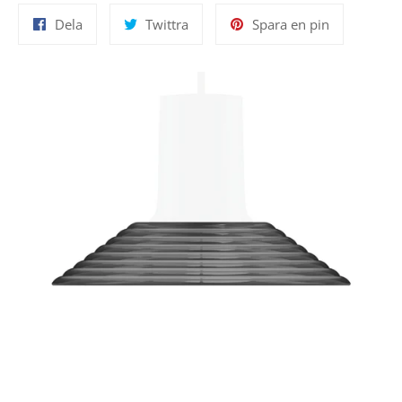
Dela
Twittra
Spara
Dela
Twittra
Spara en pin
på
på
en
Facebook
Twitter
pin
på
Pinterest