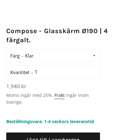
Compose - Glasskärm Ø190 | 4
färgalt.
Färg
Kvantitet
Ordinarie
1,940 kr
pris
Moms ingår med 25%.
Frakt
ingår inom
Sverige.
Beställningsvara: 1-4 veckors leveranstid
Lägg till i varukorgen