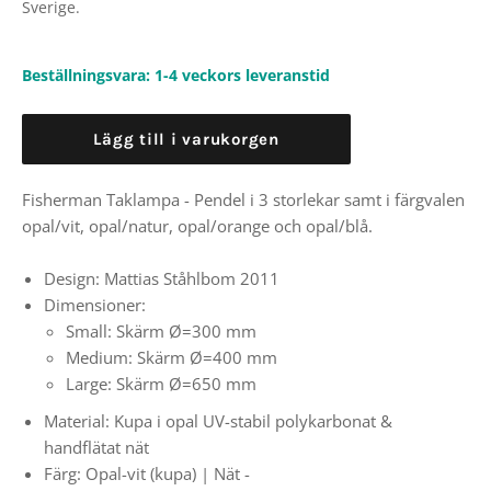
Sverige.
Beställningsvara: 1-4 veckors leveranstid
Lägg till i varukorgen
Fisherman Taklampa - Pendel i 3 storlekar samt i färgvalen
opal/vit, opal/natur, opal/orange och opal/blå.
Design:
Mattias Ståhlbom 2011
Dimensioner:
Small: Skärm
Ø=300 mm
Medium:
Skärm
Ø=400 mm
Large:
Skärm
Ø=650 mm
Material:
Kupa i opal UV-stabil polykarbonat &
handflätat nät
Färg:
Opal-vit (kupa) | Nät -