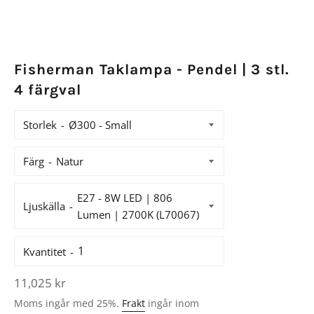
Fisherman Taklampa - Pendel | 3 stl.
4 färgval
Storlek
Färg
Ljuskälla
Kvantitet
Ordinarie
11,025 kr
pris
Moms ingår med 25%.
Frakt
ingår inom