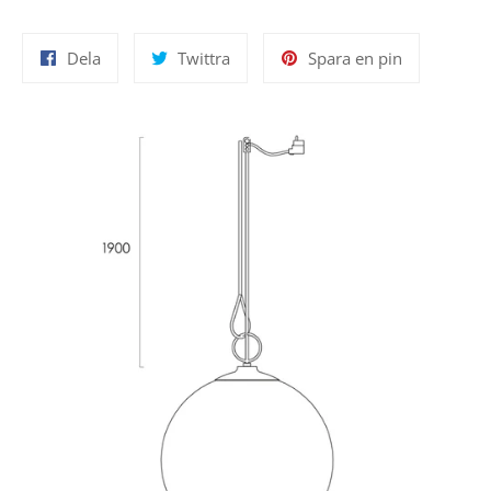
Dela
Twittra
Spara
Dela
Twittra
Spara en pin
på
på
en
Facebook
Twitter
pin
på
Pinterest