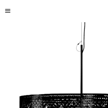
Dummy products title
Surat, Gujarat
Meny