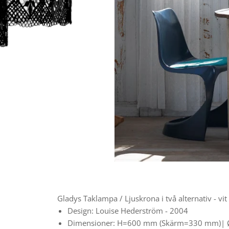
Gladys Taklampa / Ljuskrona i två alternativ - vi
Design: Louise Hederström - 2004
Dimensioner: H=600 mm (Skärm=330 mm)|