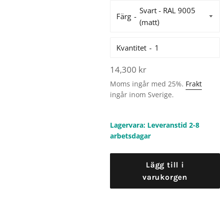
Färg
Kvantitet
Ordinarie
14,300 kr
pris
Moms ingår med 25%.
Frakt
ingår inom Sverige.
Lagervara: Leveranstid 2-8
arbetsdagar
Lägg till i
varukorgen