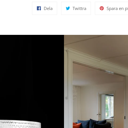
Dela
Twittra
Dela
Twittra
Spara en p
på
på
Facebook
Twitter