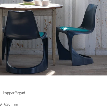
t | kopparfärgad
Ø
=630 mm