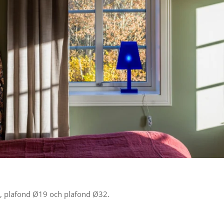
r, plafond
Ø
19 och plafond
Ø
32.