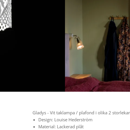
Gladys - Vit taklampa / plafond i olika 2 storleka
Design: Louise Hederström
Material: Lackerad plåt