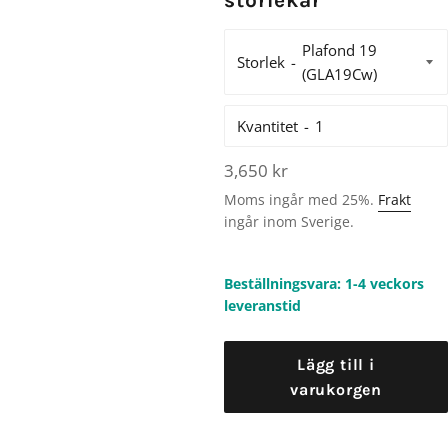
storlekar
Storlek
Kvantitet
Ordinarie
3,650 kr
pris
Moms ingår med 25%.
Frakt
ingår inom Sverige.
Beställningsvara: 1-4 veckors
leveranstid
Lägg till i
varukorgen