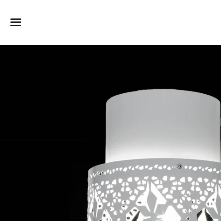
Dummy products title
Surat, Gujarat
Meny