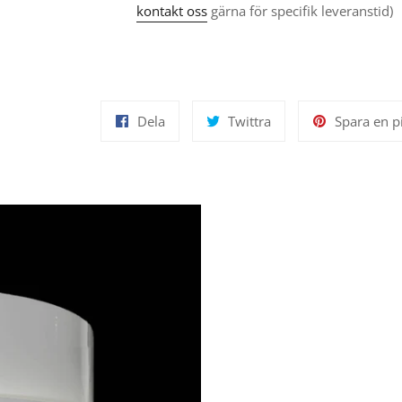
kontakt oss
gärna för specifik leveranstid)
Dela
Twittra
Dela
Twittra
Spara en p
på
på
Facebook
Twitter