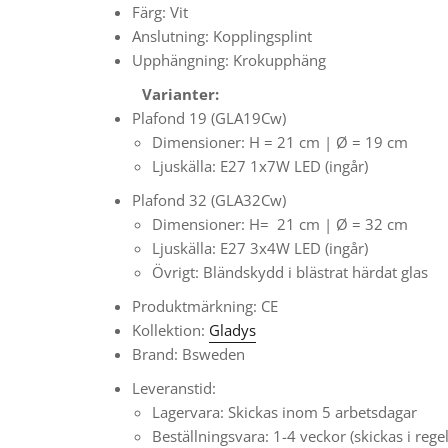
Färg: Vit
Anslutning: Kopplingsplint
Upphängning: Krokupphäng
Varianter:
Plafond 19
(
GLA19Cw)
Dimensioner:
H = 21 cm | Ø = 19 cm
Ljuskälla: E27 1x7W LED (ingår)
Plafond 32
(GLA32Cw)
Dimensioner:
H= 21 cm | Ø = 32 cm
Ljuskälla: E27 3x4W LED (ingår)
Övrigt:
Bländskydd i blästrat härdat glas
Produktmärkning: CE
Kollektion:
Gladys
Brand: Bsweden
Leveranstid:
Lagervara: Skickas inom 5 arbetsdagar
Beställningsvara: 1-4 veckor
(skickas i reg