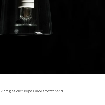
klart glas eller kupa i med frostat band.