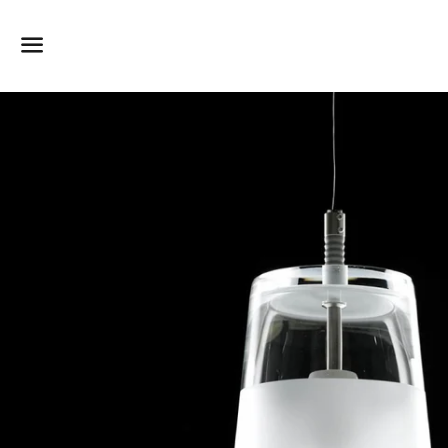
Dummy products title
Surat, Gujarat
Meny