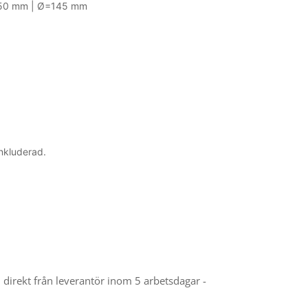
250 mm |
Ø
=145 mm
nkluderad.
el direkt från leverantör inom 5 arbetsdagar -