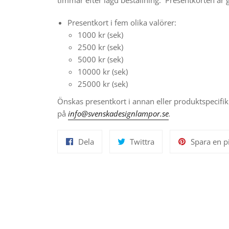
timmar efter lagd beställning. Presentkorten är gil
Presentkort i fem olika valörer:
1000 kr (sek)
2500 kr (sek)
5000 kr (sek)
10000 kr (sek)
25000 kr (sek)
Önskas presentkort i annan eller produktspecifik
på
info@svenskadesignlampor.se
.
Dela
Twittra
Dela
Twittra
Spara en p
på
på
Facebook
Twitter