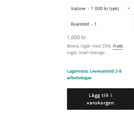
Valörer
Kvantitet
Ordinarie
1,000 kr
pris
Moms ingår med 25%.
Frakt
ingår inom Sverige.
Lagervara: Leveranstid 2-8
arbetsdagar
Lägg till i
varukorgen