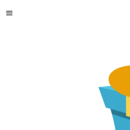
Dummy products title
Surat, Gujarat
Meny