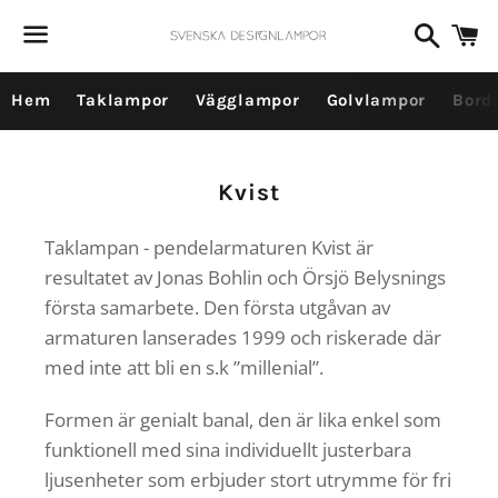
Dummy products title
Sök
V
Surat, Gujarat
Meny
Hem
Taklampor
Vägglampor
Golvlampor
Bord
Produktserie:
Kvist
Taklampan - pendelarmaturen Kvist är
resultatet av Jonas Bohlin och Örsjö Belysnings
första samarbete. Den första utgåvan av
armaturen lanserades 1999 och riskerade där
med inte att bli en s.k ”millenial”.
Formen är genialt banal, den är lika enkel som
funktionell med sina individuellt justerbara
ljusenheter som erbjuder stort utrymme för fri