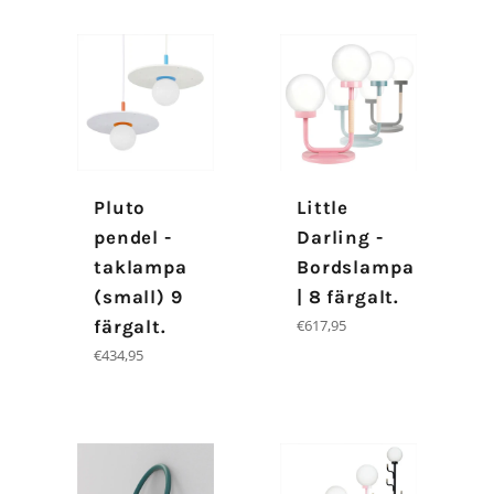
Pluto
Little
pendel -
Darling -
taklampa
Bordslampa
(small) 9
| 8 färgalt.
Ordinarie
färgalt.
€617,95
pris
Ordinarie
€434,95
pris