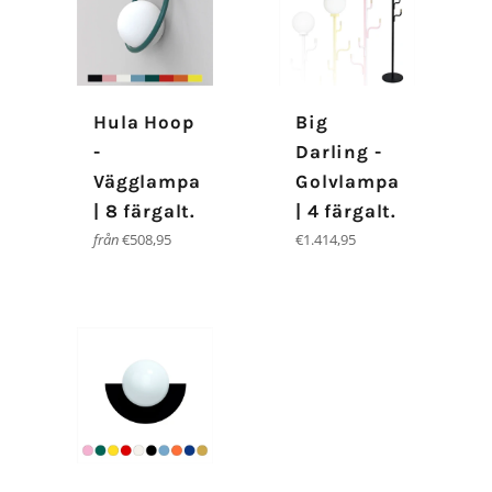
Hula Hoop
Big
-
Darling -
Vägglampa
Golvlampa
| 8 färgalt.
| 4 färgalt.
Ordinarie
från
€508,95
€1.414,95
pris