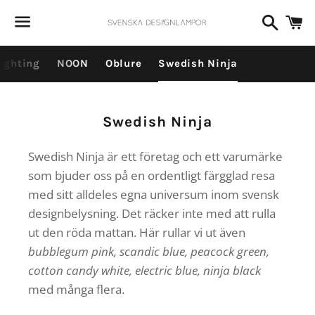
Dummy products title
Sök
V
Surat, Gujarat
Meny
ighting
NOON
Oblure
Swedish Ninja
Produktserie:
Swedish Ninja
Swedish Ninja är ett företag och ett varumärke
som bjuder oss på en ordentligt färgglad resa
med sitt alldeles egna universum inom svensk
designbelysning. Det räcker inte med att rulla
ut den röda mattan. Här rullar vi ut även
bubblegum pink, scandic blue, peacock green,
cotton candy white, electric blue, ninja black
med många flera.