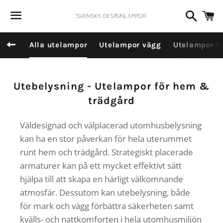
Dummy products title
Sök
V
Surat, Gujarat
Meny
Tillbaka till webbplatsnavigering
Alla utelampor
Utelampor vägg
Utelampor t
Produktserie:
Utebelysning - Utelampor för hem &
trädgård
Väldesignad och välplacerad utomhusbelysning
kan ha en stor påverkan för hela uterummet
runt hem och trädgård. Strategiskt placerade
armaturer kan på ett mycket effektivt sätt
hjälpa till att skapa en härligt välkomnande
atmosfär. Dessutom kan utebelysning, både
för mark och vägg förbättra säkerheten samt
kvälls- och nattkomforten i hela utomhusmiljön