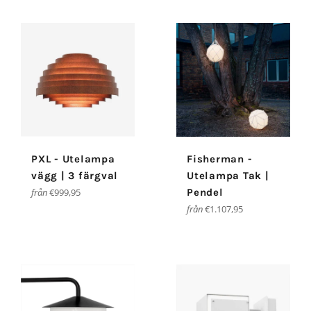
PXL - Utelampa
Fisherman -
vägg | 3 färgval
Utelampa Tak |
från
€999,95
Pendel
från
€1.107,95