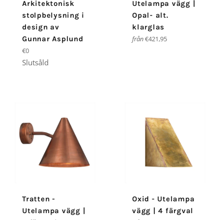
Arkitektonisk
Utelampa vägg |
stolpbelysning i
Opal- alt.
design av
klarglas
Gunnar Asplund
från
€421,95
Ordinarie
€0
pris
Slutsåld
Tratten -
Oxid - Utelampa
Utelampa vägg |
vägg | 4 färgval