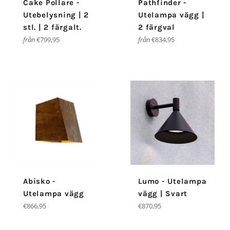
Cake Pollare -
Pathfinder -
Utebelysning | 2
Utelampa vägg |
stl. | 2 färgalt.
2 färgval
från
€799,95
från
€834,95
Abisko -
Lumo - Utelampa
Utelampa vägg
vägg | Svart
Ordinarie
Ordinarie
€866,95
€870,95
pris
pris