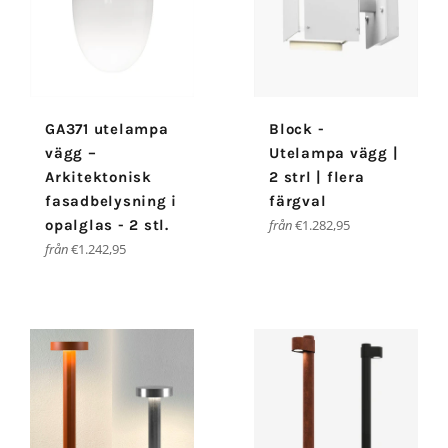
GA371 utelampa
Block -
vägg –
Utelampa vägg |
Arkitektonisk
2 strl | flera
fasadbelysning i
färgval
opalglas - 2 stl.
från
€1.282,95
från
€1.242,95