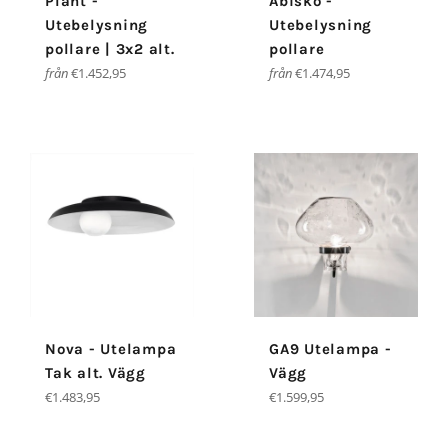
Plant -
Abisko -
Utebelysning
Utebelysning
pollare | 3x2 alt.
pollare
från
€1.452,95
från
€1.474,95
Nova - Utelampa
GA9 Utelampa -
Tak alt. Vägg
Vägg
Ordinarie
Ordinarie
€1.483,95
€1.599,95
pris
pris