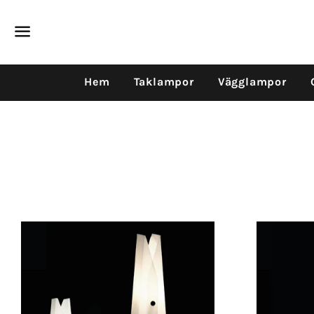
Dummy products title
Surat, Gujarat
Meny
Hem
Taklampor
Vägglampor