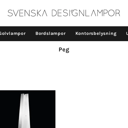
Golvlampor
Bordslampor
Kontorsbelysning
Produktserie:
Peg