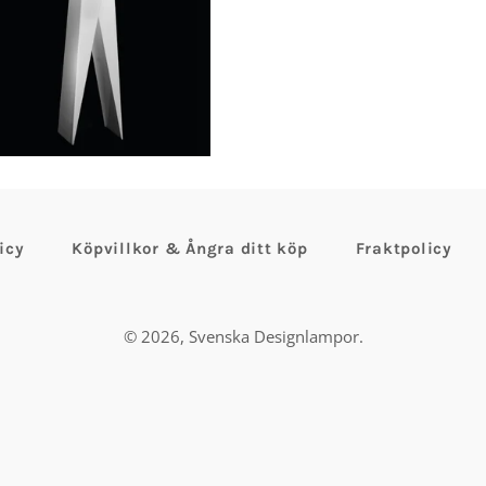
Ordinarie
pris
icy
Köpvillkor & Ångra ditt köp
Fraktpolicy
© 2026,
Svenska Designlampor
.