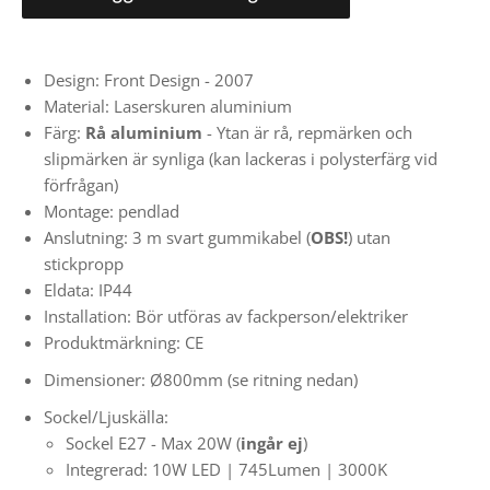
Design: Front Design - 2007
Material: Laserskuren aluminium
Färg:
Rå aluminium
- Ytan är rå, repmärken och
slipmärken är synliga (kan lackeras i polysterfärg vid
förfrågan)
Montage: pendlad
Anslutning: 3 m svart gummikabel (
OBS!
) utan
stickpropp
Eldata:
IP44
Installation: Bör utföras av fackperson/elektriker
Produktmärkning: CE
Dimensioner:
Ø800mm (se ritning nedan)
Sockel/Ljuskälla:
Sockel E27 - Max 20W
(
ingår ej
)
Integrerad: 10W LED |
745Lumen | 3000K