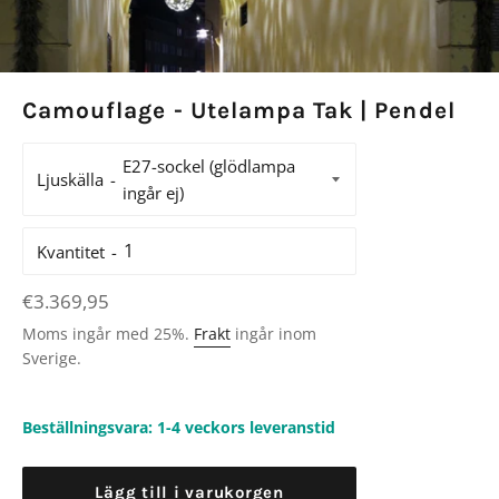
Camouflage - Utelampa Tak | Pendel
Ljuskälla
Kvantitet
Ordinarie
€3.369,95
pris
Moms ingår med 25%.
Frakt
ingår inom
Sverige.
Beställningsvara: 1-4 veckors leveranstid
Lägg till i varukorgen