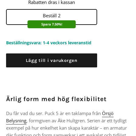
Rabatten dras i kassan
Beställ 2
Spara 7.50%!
Beställningsvara: 1-4 veckors leveranstid
Lägg till i varukorgen
Ärlig form med hög flexibilitet
Du får vad du ser. Puck 5 är en taklampa från
Örsjö
Belysning
, formgiven av
Åke Hultgren
. Serien är ett tydligt
exempel på hur enkelhet kan skapa karaktär – en armatur
där funktion och form samverkar i ett avskalat och tidlöst