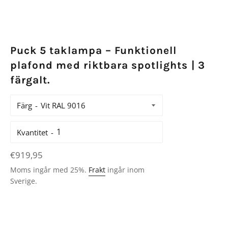
Puck 5 taklampa – Funktionell
plafond med riktbara spotlights | 3
färgalt.
Färg
Kvantitet
Ordinarie
€919,95
pris
Moms ingår med 25%.
Frakt
ingår inom
Sverige.