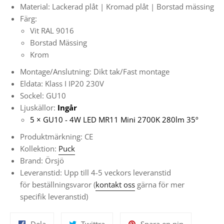
Material: Lackerad plåt | Kromad plåt | Borstad mässing
Färg:
Vit RAL 9016
Borstad Mässing
Krom
Montage/Anslutning: Dikt tak/Fast montage
Eldata: Klass I IP20 230V
Sockel: GU10
Ljuskällor:
Ingår
5
× GU10 - 4W LED MR11 Mini 2700K 280lm 35º
Produktmärkning: CE
Kollektion:
Puck
Brand: Örsjö
L
everanstid:
Upp till 4-5 veckors leveranstid
för
beställningsvaror
(
kontakt oss
gärna för mer
specifik leveranstid)
Dela
Twittra
Spara
Dela
Twittra
Spara en pin