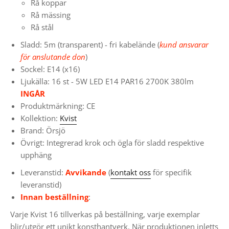
Rå koppar
Rå mässing
Rå stål
Sladd: 5m (transparent)
- fri kabelände (
kund ansvarar
för anslutande don
)
Sockel: E14 (x16)
Ljukälla: 16 st - 5W LED E14 PAR16 2700K 380lm
INGÅR
Produktmärkning: CE
Kollektion:
Kvist
Brand: Örsjö
Övrigt: Integrerad krok och ögla för sladd respektive
upphäng
Leveranstid:
Avvikande
(
kontakt oss
för specifik
leveranstid)
Innan beställning
:
Varje Kvist 16 tillverkas på beställning, varje exemplar
blir/utgör ett unikt konsthantverk. När produktionen inletts