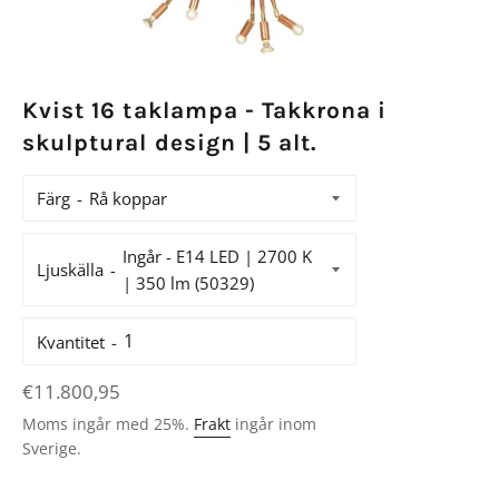
Kvist 16 taklampa - Takkrona i
skulptural design | 5 alt.
Färg
Ljuskälla
Kvantitet
Ordinarie
€11.800,95
pris
Moms ingår med 25%.
Frakt
ingår inom
Sverige.