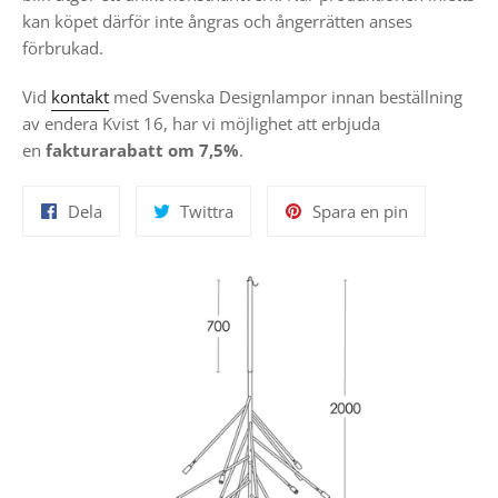
kan köpet därför inte ångras och ångerrätten anses
förbrukad.
Vid
kontakt
med Svenska Designlampor innan beställning
av endera Kvist 16, har vi möjlighet att erbjuda
en
fakturarabatt om 7,5%
.
Dela
Twittra
Spara
Dela
Twittra
Spara en pin
på
på
en
Facebook
Twitter
pin
på
Pinterest