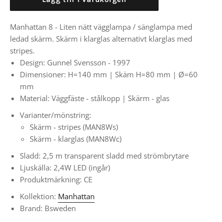
Manhattan 8 - Liten nätt vägglampa / sänglampa med
ledad skärm. Skärm i klarglas alternativt klarglas med
stripes.
Design: Gunnel Svensson - 1997
Dimensioner: H=140 mm | Skäm H=80 mm |
Ø
=60
mm
Material: Väggfäste - stålkopp | Skärm - glas
Varianter/mönstring:
Skärm - stripes (MAN8Ws)
Skärm - klarglas (MAN8Wc)
Sladd: 2,5 m transparent sladd med strömbrytare
Ljuskälla: 2,4W LED (ingår)
Produktmärkning: CE
Kollektion:
Manhattan
Brand: Bsweden