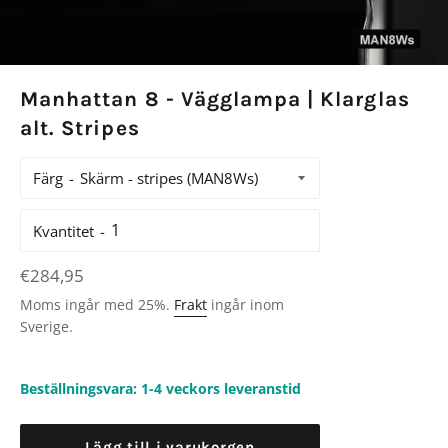
Manhattan 8 - Vägglampa | Klarglas
alt. Stripes
Färg
Kvantitet
Ordinarie
€284,95
pris
Moms ingår med 25%.
Frakt
ingår inom
Sverige.
Beställningsvara: 1-4 veckors leveranstid
Lägg till i varukorgen