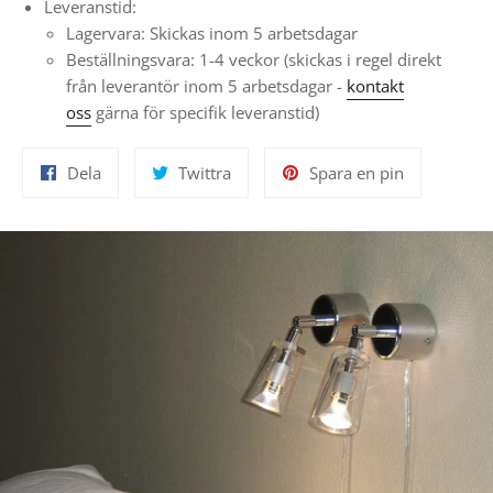
Leveranstid:
Lagervara: Skickas inom 5 arbetsdagar
Beställningsvara: 1-4 veckor
(skickas i regel direkt
från leverantör inom 5 arbetsdagar -
kontakt
oss
gärna för specifik leveranstid)
Dela
Twittra
Spara
Dela
Twittra
Spara en pin
på
på
en
Facebook
Twitter
pin
på
Pinterest