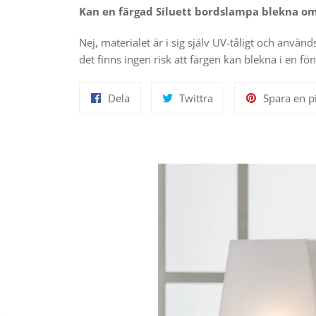
Kan en färgad Siluett bordslampa blekna om
Nej, materialet är i sig själv UV-tåligt och använd
det finns ingen risk att färgen kan blekna i en 
Dela
Twittra
Dela
Twittra
Spara en p
på
på
Facebook
Twitter