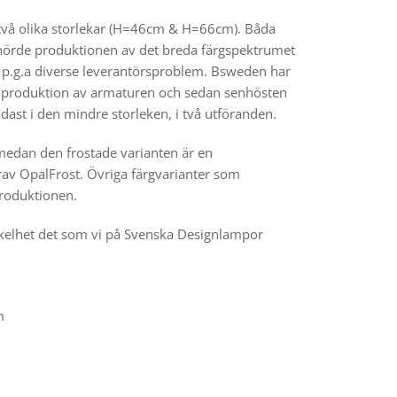
två olika storlekar (H=46cm & H=66cm). Båda
upphörde produktionen av det breda färgspektrumet
 p.g.a diverse leverantörsproblem. Bsweden har
art produktion av armaturen och sedan senhösten
endast i den mindre storleken, i två utföranden.
 medan den frostade varianten är en
av OpalFrost. Övriga färgvarianter som
produktionen.
kelhet det som vi på Svenska Designlampor
m