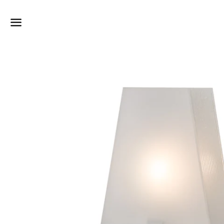
Dummy products title
Surat, Gujarat
Meny