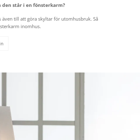
 den står i en fönsterkarm?
s även till att göra skyltar för utomhusbruk. Så
fönsterkarm inomhus.
Spara
in
en
pin
på
Pinterest