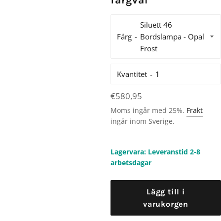
färgval
Färg
Kvantitet
Ordinarie
€580,95
pris
Moms ingår med 25%.
Frakt
ingår inom Sverige.
Lagervara: Leveranstid 2-8
arbetsdagar
Lägg till i
varukorgen