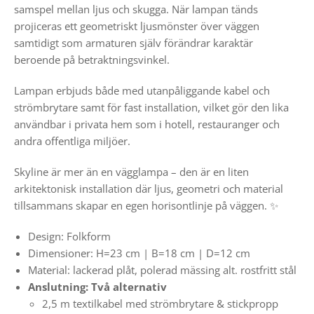
samspel mellan ljus och skugga. När lampan tänds
projiceras ett geometriskt ljusmönster över väggen
samtidigt som armaturen själv förändrar karaktär
beroende på betraktningsvinkel.
Lampan erbjuds både med utanpåliggande kabel och
strömbrytare samt för fast installation, vilket gör den lika
användbar i privata hem som i hotell, restauranger och
andra offentliga miljöer.
Skyline är mer än en vägglampa – den är en liten
arkitektonisk installation där ljus, geometri och material
tillsammans skapar en egen horisontlinje på väggen. ✨
Design: Folkform
Dimensioner: H=23 cm | B
=18 cm | D=12 cm
Material: lackerad plåt, polerad mässing alt. rostfritt stål
Anslutning: Två alternativ
2,5 m textilkabel med strömbrytare & stickpropp