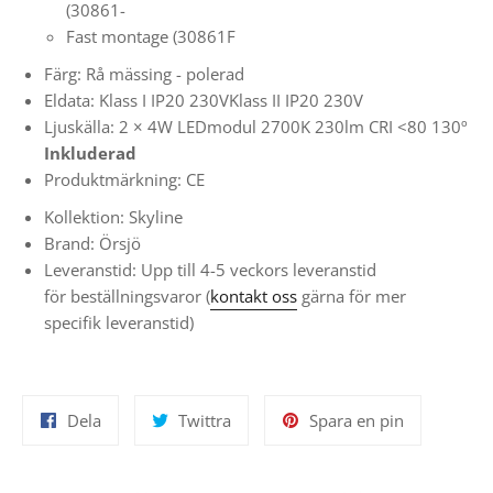
(30861-
Fast montage (30861F
Färg: Rå mässing - polerad
Eldata: Klass I IP20 230VKlass II IP20 230V
Ljuskälla:
2 × 4W LEDmodul 2700K 230lm CRI <80 130º
Inkluderad
Produktmärkning: CE
Kollektion: Skyline
Brand: Örsjö
L
everanstid:
Upp till 4-5 veckors leveranstid
för
beställningsvaror
(
kontakt oss
gärna för mer
specifik leveranstid)
Dela
Twittra
Spara
Dela
Twittra
Spara en pin
på
på
en
Facebook
Twitter
pin