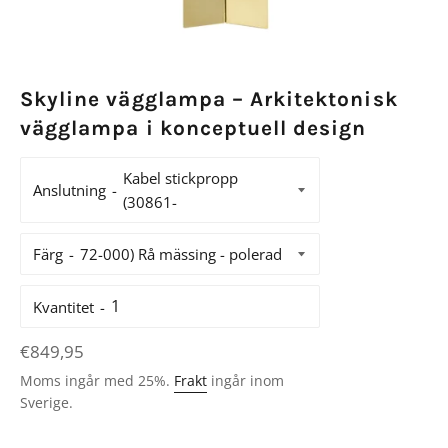
Skyline vägglampa – Arkitektonisk
vägglampa i konceptuell design
Anslutning
Färg
Kvantitet
Ordinarie
€849,95
pris
Moms ingår med 25%.
Frakt
ingår inom
Sverige.