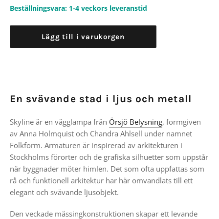
Beställningsvara: 1-4 veckors leveranstid
Lägg till i varukorgen
En svävande stad i ljus och metall
Skyline är en vägglampa från
Örsjö Belysning
, formgiven
av
Anna Holmquist
och
Chandra Ahlsell
under namnet
Folkform. Armaturen är inspirerad av arkitekturen i
Stockholms förorter och de grafiska silhuetter som uppstår
när byggnader möter himlen. Det som ofta uppfattas som
rå och funktionell arkitektur har här omvandlats till ett
elegant och svävande ljusobjekt.
Den veckade mässingkonstruktionen skapar ett levande