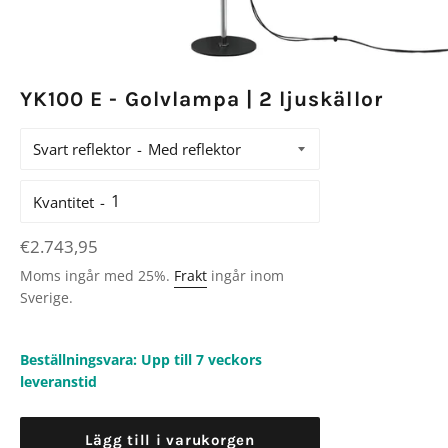
YK100 E - Golvlampa | 2 ljuskällor
Svart reflektor
Kvantitet
Ordinarie
€2.743,95
pris
Moms ingår med 25%.
Frakt
ingår inom
Sverige.
Beställningsvara: Upp till 7 veckors
leveranstid
Lägg till i varukorgen