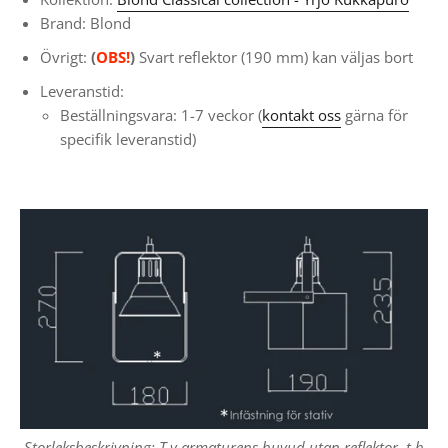
Brand: Blond
Övrigt:
(
OBS!
)
Svart reflektor (190 mm) kan väljas bort
Leveranstid:
Beställningsvara: 1-7 veckor (
kontakt oss
gärna för
specifik leveranstid)
Storleksbeskrivning: T.v armaturens huvud utan reflektor, t.h