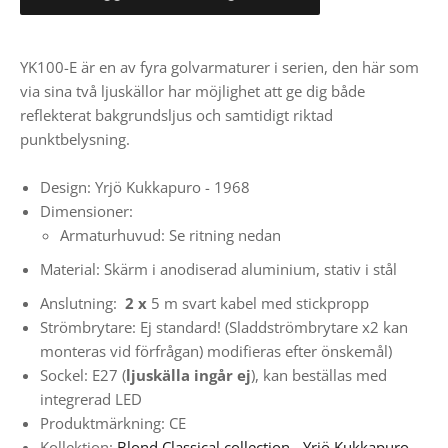
YK100-E är en av fyra golvarmaturer i serien, den här som
via sina två ljuskällor har möjlighet att ge dig både
reflekterat bakgrundsljus och samtidigt riktad
punktbelysning.
Design:
Yrjö Kukkapuro - 1968
Dimensioner:
Armaturhuvud: Se ritning nedan
Material: Skärm i anodiserad aluminium, stativ i stål
Anslutning:
2 x
5 m svart kabel med stickpropp
Strömbrytare:
Ej standard! (Sladdströmbrytare x2 kan
monteras vid förfrågan) modifieras efter önskemål)
Sockel: E27 (
ljuskälla ingår ej
), kan beställas med
integrerad LED
Produktmärkning: CE
Kollektion:
Blond Classical collection - Yrjö Kukkapuro