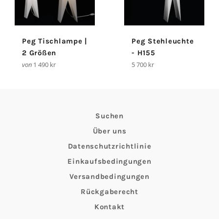
Peg Tischlampe |
Peg Stehleuchte
2 Größen
- H155
Normaler
von
1 490 kr
5 700 kr
Preis
Suchen
Über uns
Datenschutzrichtlinie
Einkaufsbedingungen
Versandbedingungen
Rückgaberecht
Kontakt