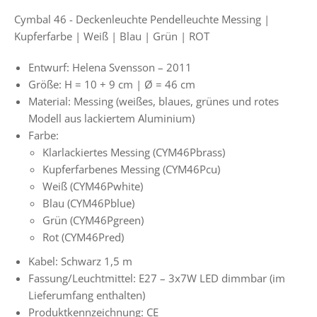
Cymbal 46 -
Deckenleuchte Pendelleuchte Messing |
Kupferfarbe | Weiß | Blau | Grün | ROT
Entwurf: Helena Svensson – 2011
Größe: H = 10 + 9 cm |
Ø
= 46 cm
Material: Messing (weißes, blaues, grünes und rotes
Modell aus lackiertem Aluminium)
Farbe:
Klarlackiertes Messing (CYM46Pbrass)
Kupferfarbenes Messing (CYM46Pcu)
Weiß (CYM46Pwhite)
Blau (CYM46Pblue)
Grün (CYM46Pgreen)
Rot (CYM46Pred)
Kabel: Schwarz 1,5 m
Fassung/Leuchtmittel: E27 – 3x7W LED dimmbar (im
Lieferumfang enthalten)
Produktkennzeichnung: CE