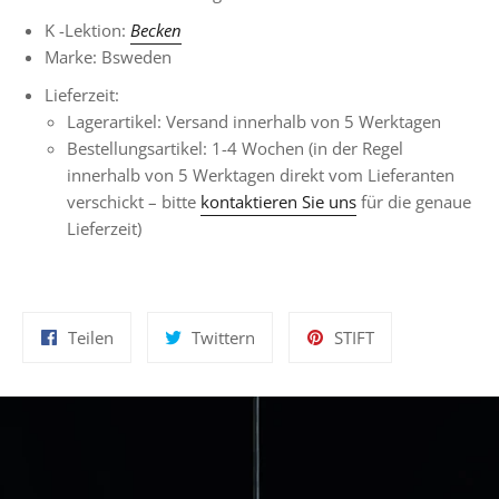
K
-Lektion:
Becken
Marke: Bsweden
Lieferzeit:
Lagerartikel: Versand innerhalb von 5 Werktagen
Bestellungsartikel:
1-4 Wochen
(in der Regel
innerhalb von 5 Werktagen direkt vom Lieferanten
verschickt – bitte
kontaktieren Sie uns
für die genaue
Lieferzeit)
Auf
Auf
Auf
Teilen
Twittern
STIFT
Facebook
Twitter
Pinterest
teilen
twittern
pinnen