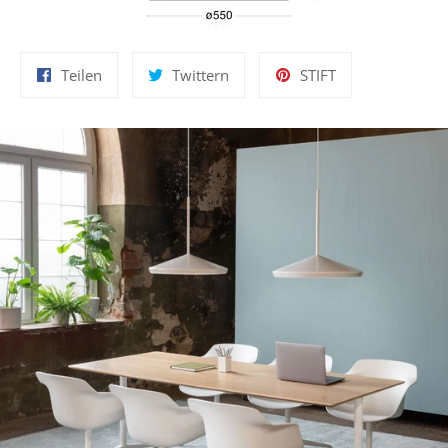
Auf
Auf
Auf
Teilen
Twittern
STIFT
Facebook
Twitter
Pinterest
teilen
twittern
pinnen