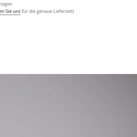
ktagen
en Sie uns
für die genaue Lieferzeit)
f
terest
nnen