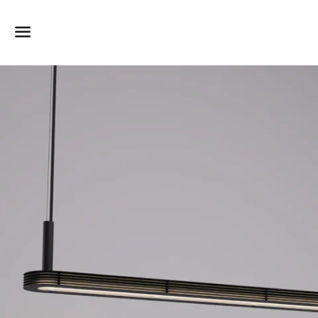
Dummy-Produkttitel
Surat, Gujarat
vor 6 Stunden
Menü