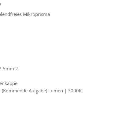
)
 blendfreies Mikroprisma
3x2,5mm
2
kenkappe
 | (Kommende Aufgabe) Lumen | 3000K