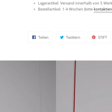
Lagerartikel: Versand innerhalb von 5 Wer
Bestellartikel: 1-4 Wochen (bitte
kontaktier
Auf
Auf
Au
Teilen
Twittern
STIFT
Facebook
Twitter
Pin
teilen
twittern
pi