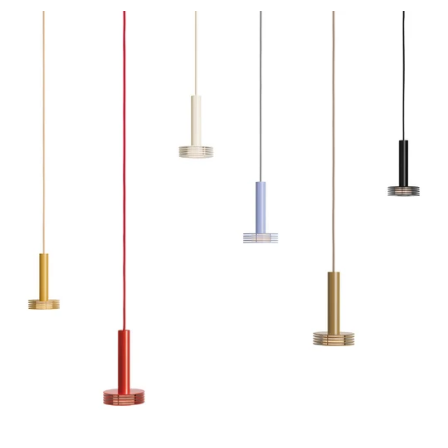
teilen
twittern
pinnen