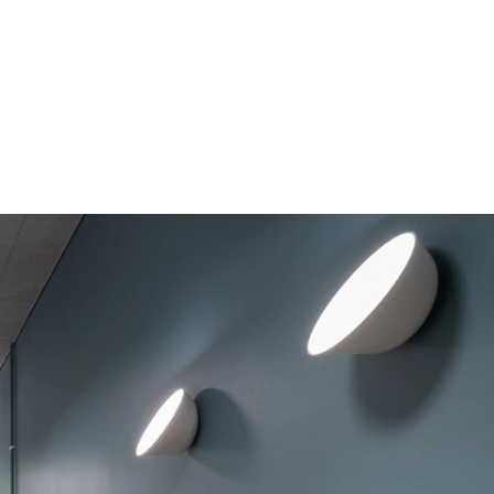
f
terest
nnen