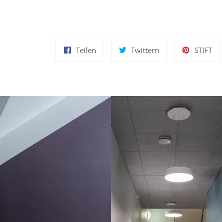
Auf
Auf
Au
Teilen
Twittern
STIFT
Facebook
Twitter
Pin
teilen
twittern
pi