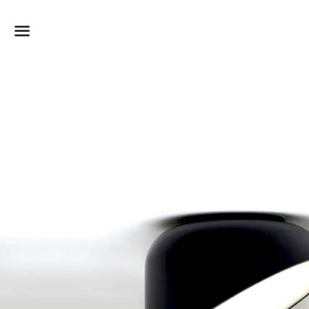
Dummy-Produkttitel
Surat, Gujarat
vor 6 Stunden
Menü