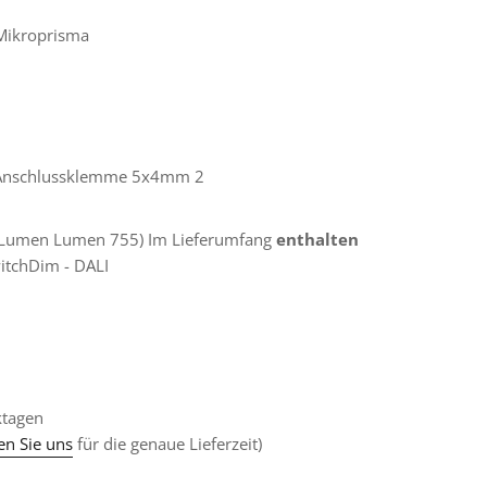
 Mikroprisma
 / Anschlussklemme 5x4mm
2
(Lumen Lumen 755) Im Lieferumfang
enthalten
itchDim - DALI
ktagen
en Sie uns
für die genaue Lieferzeit)